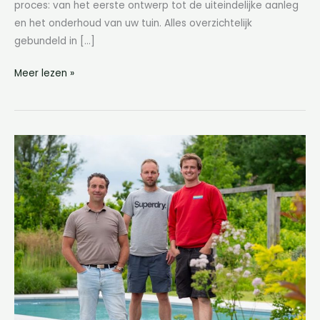
proces: van het eerste ontwerp tot de uiteindelijke aanleg
en het onderhoud van uw tuin. Alles overzichtelijk
gebundeld in […]
Meer lezen »
Vreeker
Bestrating
&
Groen
maakt
van
je
buitenruimte
een
tweede