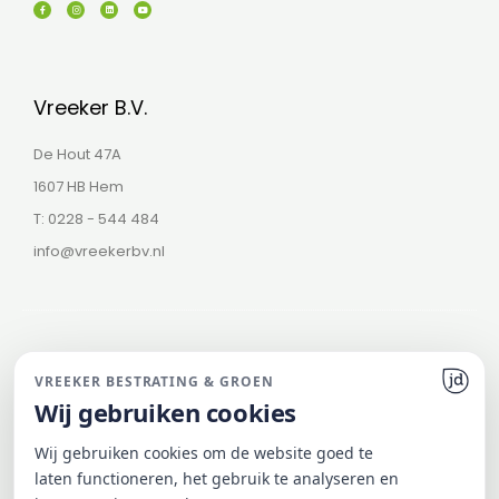
a
n
i
o
c
s
n
u
e
t
k
t
b
a
e
u
o
g
d
b
o
r
i
e
k
a
n
-
m
f
Vreeker B.V.
De Hout 47A
1607 HB Hem
T: 0228 - 544 484
info@vreekerbv.nl
VREEKER BESTRATING & GROEN
Wij gebruiken cookies
© 2026 Vreeker Bestrating & Groen
Wij gebruiken cookies om de website goed te
Onderdeel van de Vreeker Groep
laten functioneren, het gebruik te analyseren en