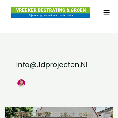
Ga
naar
de
inhoud
Info@jdprojecten.nl
Nieuw
Tuinmagazine