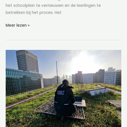
het schoolplein te vernieuwen en de leerlingen te
betrekken bij het proces. Het
Meer lezen »
Water
als
standaard
in
een
nieuwe
woonwijk