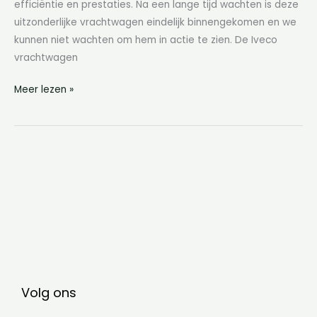
efficiëntie en prestaties. Na een lange tijd wachten is deze
uitzonderlijke vrachtwagen eindelijk binnengekomen en we
kunnen niet wachten om hem in actie te zien. De Iveco
vrachtwagen
Meer lezen »
Volg ons
F
I
L
Y