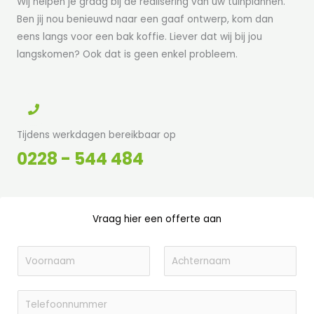
Wij helpen je graag bij de realisering van uw tuinplannen.
Ben jij nou benieuwd naar een gaaf ontwerp, kom dan
eens langs voor een bak koffie. Liever dat wij bij jou
langskomen? Ook dat is geen enkel probleem.
Tijdens werkdagen bereikbaar op
0228 - 544 484
Vraag hier een offerte aan
N
a
V
A
a
o
T
c
m
o
h