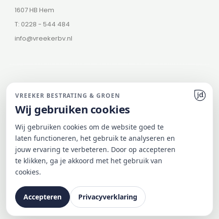
1607 HB Hem
T: 0228 - 544 484
info@vreekerbv.nl
VREEKER BESTRATING & GROEN
Wij gebruiken cookies
© 2026 Vreeker Bestrating & Groen
Wij gebruiken cookies om de website goed te
Onderdeel van de Vreeker Groep
laten functioneren, het gebruik te analyseren en
jouw ervaring te verbeteren. Door op accepteren
te klikken, ga je akkoord met het gebruik van
Website gemaakt met ♥ door JD Projecten
cookies.
Accepteren
Privacyverklaring