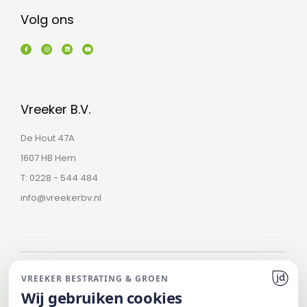
Volg ons
F
I
L
Y
a
n
i
o
c
s
n
u
e
t
k
t
b
a
e
u
o
g
d
b
o
r
i
e
k
a
n
-
m
f
Vreeker B.V.
De Hout 47A
1607 HB Hem
T: 0228 - 544 484
info@vreekerbv.nl
VREEKER BESTRATING & GROEN
Wij gebruiken cookies
© 2026 Vreeker Bestrating & Groen